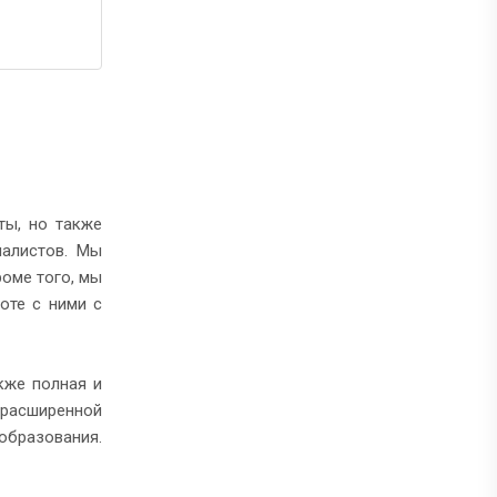
ты, но также
иалистов. Мы
оме того, мы
оте с ними с
кже полная и
 расширенной
образования.