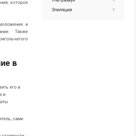
ния, которое
Эпиляция
3
омоложения и
ание. Также
оигольчатого
ие в
ять его в
в и
каты
тель, сами
м стоимости