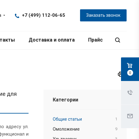
+7 (499) 112-06-65
а
Заказать звонок
такты
Доставка и оплата
Прайс
0
ие для
Категории
Общие статьи
1
о адресу ул.
Омоложение
9
 функционал и
Ультразвук
3