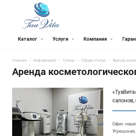
Каталог
Услуги
Компания
Гаран
Главная
Информация
Статьи
Общие статьи
Аренда косм
Аренда косметологическо
«ТуаВита
салонов,
Офис наше
Угрешская,