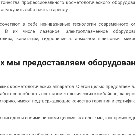
стоинства профессионального косметологического оборудова
аем купить либо взять в аренду.
сочетают в себе неинвазивные технологии современного 
и. В их числе лазерное, электроплазменное оборудов
олиза, кавитации, гидропилинга, алмазной шлифовки, микр
ых мы предоставляем оборудован
ших косметологических аппаратов. С этой целью предлагаем вз
работоспособность всех косметологических комбайнов, лазеро
раториях, имеют подтверждающие качество гарантии и сертифи
 выгодна и своими низкими ценами, которые мы, как производи
метологическое оборудование вы можете выкупить за минусо